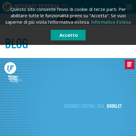
Questo sito consente l'invio di cookie di terze parti. Per
abilitare tutte le funzionalità premi su "Accetta". Se vuoi
6-9
OTTOBRE
PISA
saperne di più visita l'informativa estesa.
Informativa Estesa
Accetto
BLOG
ACCEDI
REGISTRATI
Registrati
Email *
Password *
Hai dimenticato la tua password?