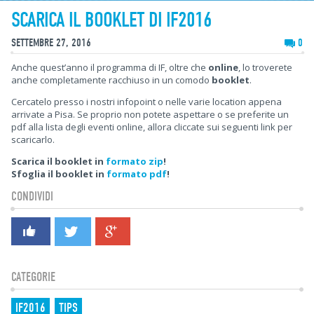
SCARICA IL BOOKLET DI IF2016
SETTEMBRE 27, 2016
0
Anche quest’anno il programma di IF, oltre che
online
, lo troverete
anche completamente racchiuso in un comodo
booklet
.
Cercatelo presso i nostri infopoint o nelle varie location appena
arrivate a Pisa. Se proprio non potete aspettare o se preferite un
pdf alla lista degli eventi online, allora cliccate sui seguenti link per
scaricarlo.
Scarica il booklet in
formato zip
!
Sfoglia il booklet in
formato pdf
!
CONDIVIDI
CATEGORIE
IF2016
TIPS