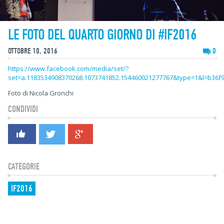
LE FOTO DEL QUARTO GIORNO DI #IF2016
OTTOBRE 10, 2016
0
https://www.facebook.com/media/set/?
set=a.1183534908370268.1073741852.154460021277767&type=1&l=b36f
Foto di Nicola Gronchi
CONDIVIDI
CATEGORIE
IF2016