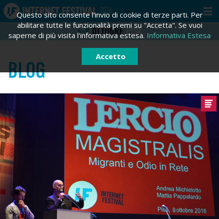
Questo sito consente l'invio di cookie di terze parti. Per
abilitare tutte le funzionalità premi su "Accetta". Se vuoi
6-9
OTTOBRE
PISA
saperne di più visita l'informativa estesa.
Informativa Estesa
Accetto
BLOG
ACCEDI
REGISTRATI
Registrati
Email *
Password *
Hai dimenticato la tua password?