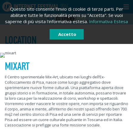
Questo sito consente l'invio di cookie di terze parti. Per
abilitare tutte le funzionalità premi su "Accetta". Se vuoi
6-9
OTTOBRE
PISA
saperne di più visita l'informativa estesa.
Informativa Estesa
Accetto
LOCATION
MIXART
ACCEDI
REGISTRATI
Il Centro sperimentale Mix-Art, ubicato nei luoghi dell’Ex-
Registrati
Colloccamento di Pisa, nasce come luogo aggregativo dove
sperimentare nuove forme culturali. Una piattaforma aperta dove
Email *
gruppi storici o in formazione, in totale autonomia, possano trovare
la loro casa per la realizzazione di corsi, workshop e spettacoli.
Vorremmo veder nascere le vostre opere, non importa se riguardino
il corpo, anima e mente, all’interno dei nostri spazi offrendo ben 700
Password *
mq2 nel centro storico di Pisa ed una serie di servizi per riportare
Pisa ad essere un cuore culturale pulsante in Toscana ed in Italia.
L’associazione si prefigge una forte missione sociale.
Hai dimenticato la tua password?