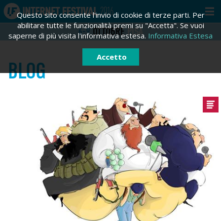
Questo sito consente l'invio di cookie di terze parti. Per
abilitare tutte le funzionalità premi su "Accetta". Se vuoi
6-9
OTTOBRE
PISA
saperne di più visita l'informativa estesa.
Informativa Estesa
Accetto
BLOG
ACCEDI
REGISTRATI
Registrati
Email *
Password *
Hai dimenticato la tua password?