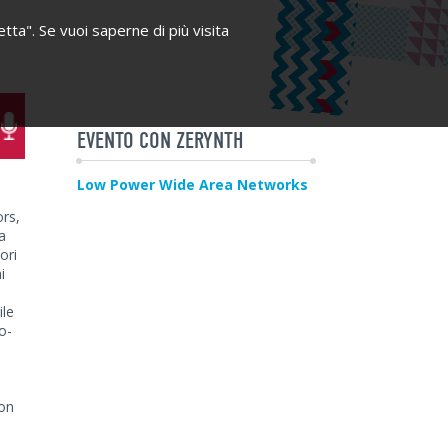
etta". Se vuoi saperne di più visita
EVENTO CON ZERYNTH
Low Power Wide Area Networks
rs,
a
ori
i
ile
o-
con