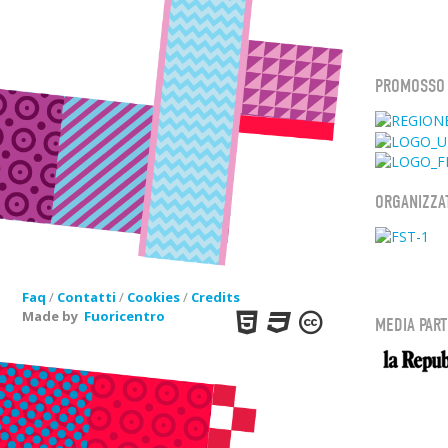
PROMOSSO
ORGANIZZA
Faq
/
Contatti
/
Cookies
/
Credits
Made by
Fuoricentro
MEDIA PAR