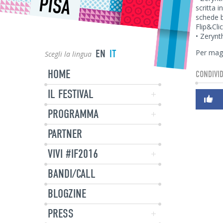
PISA
scritta 
schede b
Flip&Cli
• Zerynth
EN
IT
Per mag
Scegli la lingua
HOME
CONDIVID
IL FESTIVAL
PROGRAMMA
PARTNER
VIVI #IF2016
BANDI/CALL
BLOGZINE
PRESS