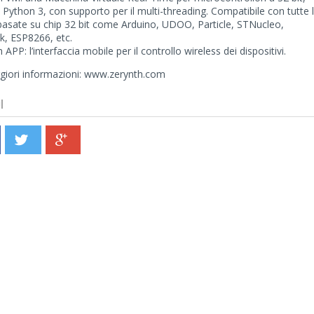
in Python 3, con supporto per il multi-threading. Compatibile con tutte 
Email *
asate su chip 32 bit come Arduino, UDOO, Particle, STNucleo,
ck, ESP8266, etc.
 APP: l’interfaccia mobile per il controllo wireless dei dispositivi.
Password *
giori informazioni: www.zerynth.com
I
Hai dimenticato la tua password?