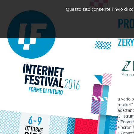
Questo sito consente l'invio di coo
PRO
ZER
a varie 
market” e
adattano
Gli stru
6-9
• Zerynt
sincroni
OTTOBRE
• Zerynt