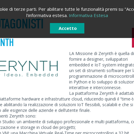
kie di terze parti. Per abilitare tutte le funzionalità premi su "Acc
l'informativa estesa.
Informativa Estesa
TAGONISTI
Accetto
YNTH
LA Missione di Zerynth è quella di
fornire a designer, sviluppatori
embedded e IoT system integrato
un set di strumenti software per l
programmazione di microcontroll
in Python e lo sviluppo di soluzion
interattive e interconnesse.
La piattaforma Zerynth è adattab
piattaforme hardware e infrastrutture cloud, riducendo quindi il “time-t
 abilitando la realizzazione di soluzioni IoT flessibili, scalabili e che si
 alle esigenze delle aziende e dell’utente finale.
menti Zerynth sono:
ACCEDI
REGISTRATI
h Studio: un ambiente di sviluppo professionale e multi piattaforma, 
zzazione e storage in cloud dei progetti;
Registrati
h VM: una Macchina Virtuale Real-Time per microcontrollori a 32 bit,