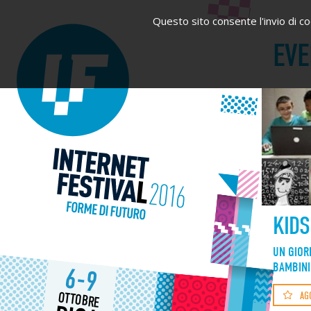
Questo sito consente l'invio di coo
EVE
KIDS
UN GIOR
BAMBINI
6-9
OTTOBRE
AG