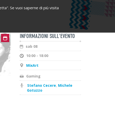
etta". Se vuoi saperne di più visita
INFORMAZIONI SULL'EVENTO
sab 08
10:00 - 18:00
MixArt
Gaming
Stefano Cecere
,
Michele
Gotuzzo