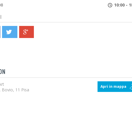
08
10:00 - 1
Email *
I
Password *
Hai dimenticato la tua password?
ON
rt
Apri in mappa
. Bovio, 11 Pisa