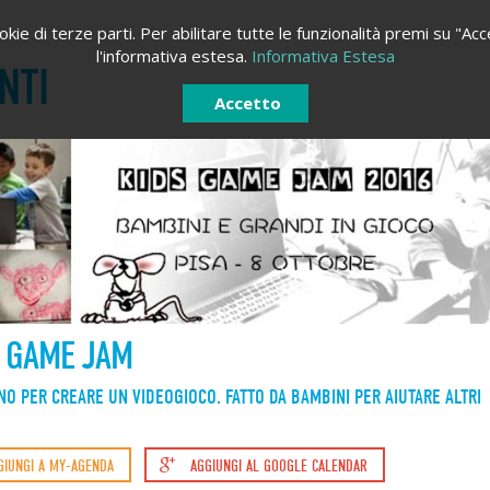
kie di terze parti. Per abilitare tutte le funzionalità premi su "Acc
l'informativa estesa.
Informativa Estesa
NTI
Accetto
 GAME JAM
NO PER CREARE UN VIDEOGIOCO. FATTO DA BAMBINI PER AIUTARE ALTRI
ACCEDI
REGISTRATI
GIUNGI A MY-AGENDA
AGGIUNGI AL GOOGLE CALENDAR
Registrati