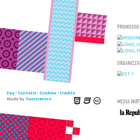
PROMOSSO
ORGANIZZA
Faq
/
Contatti
/
Cookies
/
Credits
Made by
Fuoricentro
MEDIA PAR